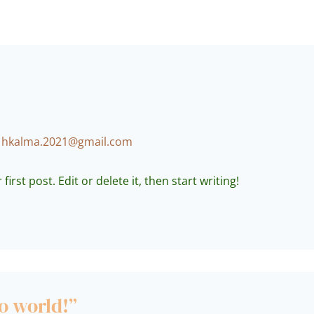
NICIO
HABITACIONES
SERVICIOS
CONTACTO
r
hkalma.2021@gmail.com
rst post. Edit or delete it, then start writing!
o world!”