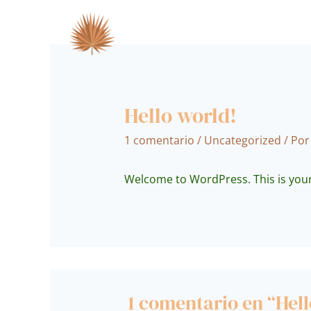
Ir
al
HOTEL KALMA
I
contenido
Hello world!
1 comentario
/
Uncategorized
/ Po
Welcome to WordPress. This is your fi
1 comentario en “Hell