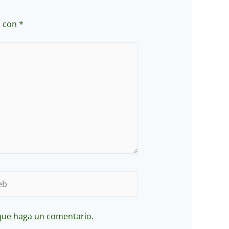
s con
*
b
 que haga un comentario.